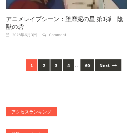
アニメレイプシーン：堕靡泥の星 第3弾 陰
獣の砦
2026年6月3日
Comment
Posts
1
2
3
4
…
60
Next
navigation
アクセスランキング