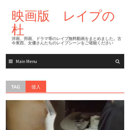
Skip
to
映画版 レイプの
content
杜
洋画、邦画、ドラマ等のレイプ無料動画をまとめました。古
今東西、女優さんたちのレイプシーンをご堪能ください
Main Menu
TAG
侵入