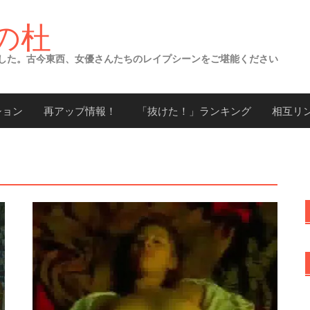
の杜
した。古今東西、女優さんたちのレイプシーンをご堪能ください
ション
再アップ情報！
「抜けた！」ランキング
相互リ