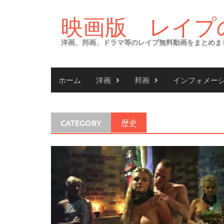
Skip
to
映画版 レイプ
content
洋画、邦画、ドラマ等のレイプ無料動画をまとめま
ホーム
洋画
邦画
インフォメー
CATEGORY
歴史