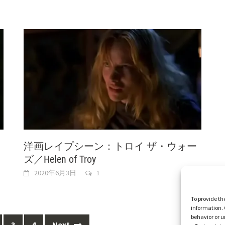
洋画レイプシーン：トロイ ザ・ウォー
ズ／Helen of Troy
2020年6月3日
1
To provide th
information. 
behavior or u
3
4
Next