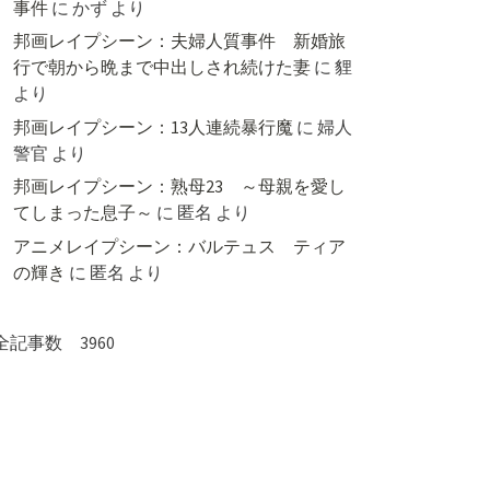
事件
に
かず
より
邦画レイプシーン：夫婦人質事件 新婚旅
行で朝から晩まで中出しされ続けた妻
に
貍
より
邦画レイプシーン：13人連続暴行魔
に
婦人
警官
より
邦画レイプシーン：熟母23 ～母親を愛し
てしまった息子～
に
匿名
より
アニメレイプシーン：バルテュス ティア
の輝き
に
匿名
より
全記事数 3960