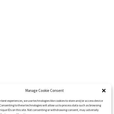
Manage Cookie Consent
e best experiences, we use technologies like cookies to store and/or access device
Consenting to these technologies will allow us to process data such as browsing
nique IDs on this site. Not consenting or withdrawing consent, may adversely