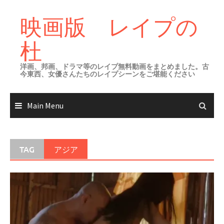
Skip
to
映画版 レイプの
content
杜
洋画、邦画、ドラマ等のレイプ無料動画をまとめました。古
今東西、女優さんたちのレイプシーンをご堪能ください
Main Menu
TAG
アジア