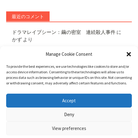
最近のコメント
ドラマレイプシーン：繭の密室 連続殺人事件
に
かず
より
邦画レイプシーン：夫婦人質事件 新婚旅行で朝か
Manage Cookie Consent
ら晩まで中出しされ続けた妻
に
貍
より
邦画レイプシーン：13人連続暴行魔
に
婦人警官
よ
To provide the best experiences, we use technologies like cookies to store and/or
access device information. Consenting to these technologies will allow us to
り
process data such as browsing behavior or unique IDs on this site. Not consenting
邦画レイプシーン：熟母23 ～母親を愛してしまっ
or withdrawing consent, may adversely affect certain features and functions.
た息子～
に
匿名
より
アニメレイプシーン：バルテュス ティアの輝き
Accept
に
匿名
より
Deny
全記事数 3963
View preferences