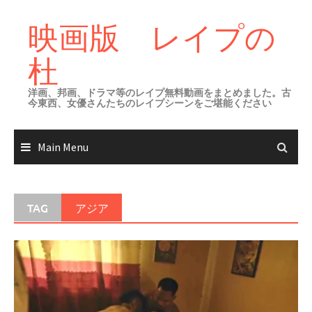
Skip
to
映画版 レイプの
content
杜
洋画、邦画、ドラマ等のレイプ無料動画をまとめました。古
今東西、女優さんたちのレイプシーンをご堪能ください
Main Menu
TAG
アジア