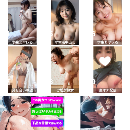
学生とヤレる
ママ活中出し
学生とヤレる
見せ合い希望
ご近所熟女
生オナ配信