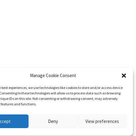
Manage Cookie Consent
e best experiences, we use technologies like cookies to store and/or access device
Consenting to these technologies will allow us to process data such as browsing
nique IDs on this site. Not consenting or withdrawing consent, may adversely
n features and functions.
ccept
Deny
View preferences