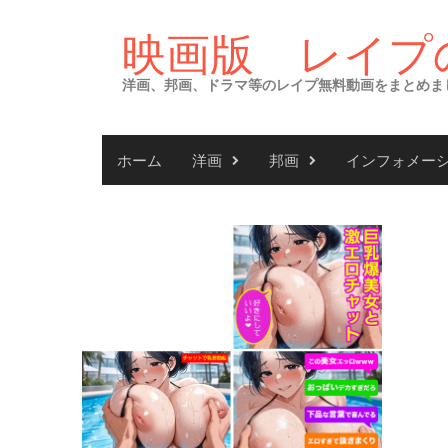
Skip
to
映画版 レイプ
content
洋画、邦画、ドラマ等のレイプ無料動画をまとめま
ホーム
洋画
邦画
インフォメー