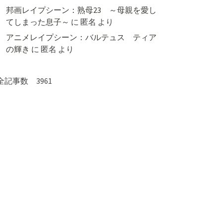
邦画レイプシーン：熟母23 ～母親を愛し
てしまった息子～
に
匿名
より
アニメレイプシーン：バルテュス ティア
の輝き
に
匿名
より
全記事数 3961