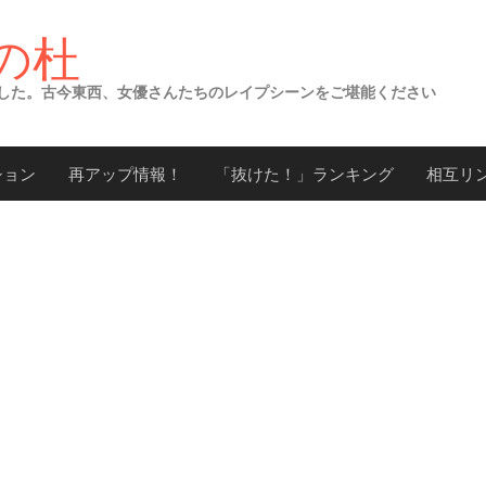
の杜
した。古今東西、女優さんたちのレイプシーンをご堪能ください
ション
再アップ情報！
「抜けた！」ランキング
相互リ