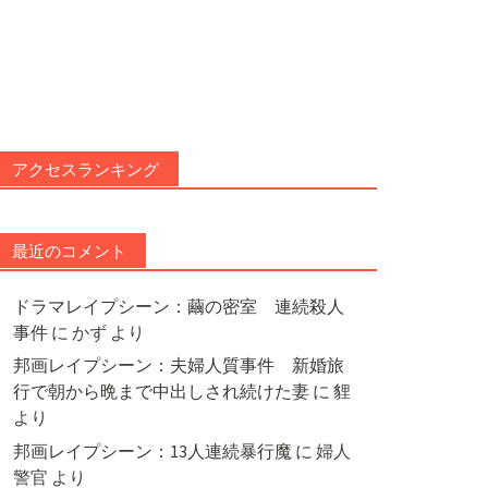
アクセスランキング
最近のコメント
ドラマレイプシーン：繭の密室 連続殺人
事件
に
かず
より
邦画レイプシーン：夫婦人質事件 新婚旅
行で朝から晩まで中出しされ続けた妻
に
貍
より
邦画レイプシーン：13人連続暴行魔
に
婦人
警官
より