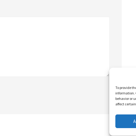
To provide th
information. 
behavior or u
affect certai
A