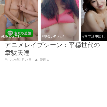
#LINEセフレ
#即会い即ハメ
#ママ活中出し
アニメレイプシーン：平穏世代の
韋駄天達
2024年3月26日
管理人