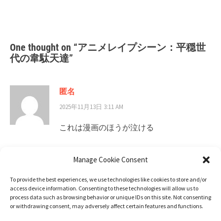
Post
アニメレイプシーン：骸
アニメレイプシーン：ドラ
navigation
骨騎士様、只今異世界へお
ゴンズドグマ
出掛け中
One thought on “
アニメレイプシーン：平穏世
代の韋駄天達
”
匿名
2025年11月13日 3:11 AM
Manage Cookie Consent
これは漫画のほうが泣ける
To provide the best experiences, we use technologies like cookies to store and/or
access device information. Consenting to these technologies will allow us to
返信
process data such as browsing behavior or unique IDs on this site. Not consenting
or withdrawing consent, may adversely affect certain features and functions.