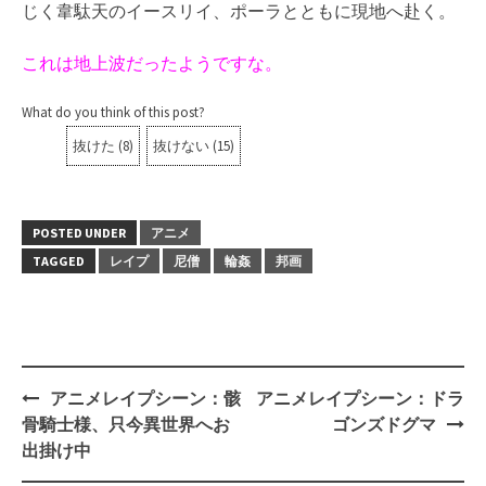
は師匠・リンの教えの下、魔族が復活した時に備えて修
行に明け暮れていた。そんな中、北の大氷河地帯に帝国
ゾブルの軍人が集まっているという情報を得たため、同
じく韋駄天のイースリイ、ポーラとともに現地へ赴く。
これは地上波だったようですな。
What do you think of this post?
抜けた
(
8
)
抜けない
(
15
)
POSTED UNDER
アニメ
TAGGED
レイプ
尼僧
輪姦
邦画