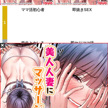
ママ活初心者
即抜きSEX
学生とヤレる
即ヤリママ活
素人エロ配信
ご近所熟女