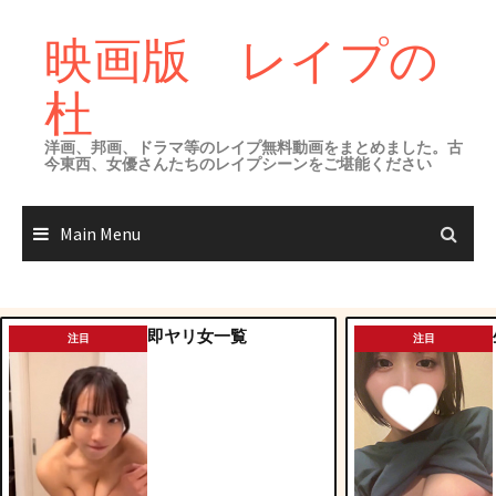
Skip
to
映画版 レイプの
content
杜
洋画、邦画、ドラマ等のレイプ無料動画をまとめました。古
今東西、女優さんたちのレイプシーンをご堪能ください
Main Menu
即ヤリ女一覧
注目
注目