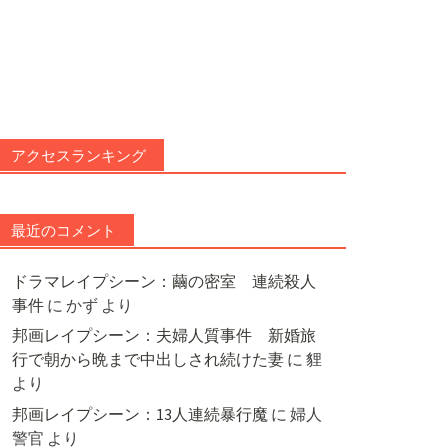
アクセスランキング
最近のコメント
ドラマレイプシーン：繭の密室 連続殺人
事件
に
かず
より
邦画レイプシーン：夫婦人質事件 新婚旅
行で朝から晩まで中出しされ続けた妻
に
貍
より
邦画レイプシーン：13人連続暴行魔
に
婦人
警官
より