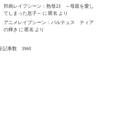
邦画レイプシーン：熟母23 ～母親を愛し
てしまった息子～
に
匿名
より
アニメレイプシーン：バルテュス ティア
の輝き
に
匿名
より
全記事数 3960