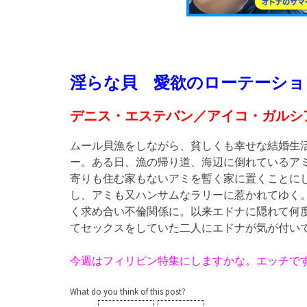
淫らな貝 愛欲のローテーション／Palipat
デニス・エステバン／アイコ・ガルシ
ムール貝漁をしながら、貧しくも幸せな結婚生
ー。ある日、漁の帰り道、海辺に倒れているア
寄りも住む家もないアミを暫く家に置くことに
し、アミも又ハンサムなラリーに惹かれてゆく
く求め合い不倫関係に。以来エドナに隠れて何
てセックスをしていた二人にエドナが気が付い
今週はフィリピン特集にしますかな。エッチで
What do you think of this post?