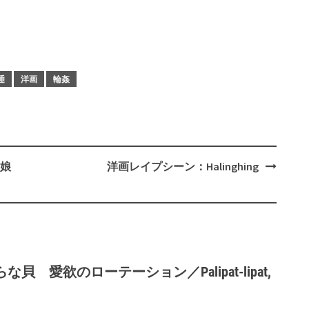
睡
洋画
輪姦
娘
洋画レイプシーン：Halinghing
 愛欲のローテーション／Palipat-lipat,