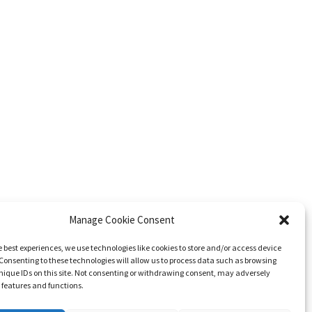
Manage Cookie Consent
e best experiences, we use technologies like cookies to store and/or access device
Consenting to these technologies will allow us to process data such as browsing
nique IDs on this site. Not consenting or withdrawing consent, may adversely
n features and functions.