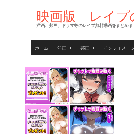
Skip
to
映画版 レイプ
content
洋画、邦画、ドラマ等のレイプ無料動画をまとめま
ホーム
洋画
邦画
インフォメー