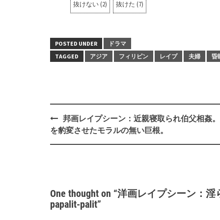
抜けない
(
2
)
抜けた
(
7
)
POSTED UNDER
ドラマ
TAGGED
アジア
フィリピン
レイプ
夫婦
昏
Post
邦画レイプシーン：近親寝取られ伯父相姦。
navigation
を豹変させたモラルの無い巨根。
One thought on “
洋画レイプシーン：淫らな貝
papalit-palit
”