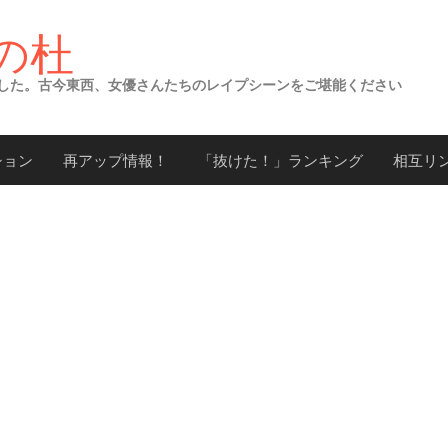
の杜
した。古今東西、女優さんたちのレイプシーンをご堪能ください
ション
再アップ情報！
「抜けた！」ランキング
相互リ