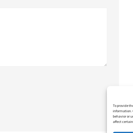
To provide th
information. 
behavior or u
affect certai