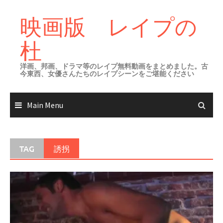
Skip
to
映画版 レイプの
content
杜
洋画、邦画、ドラマ等のレイプ無料動画をまとめました。古
今東西、女優さんたちのレイプシーンをご堪能ください
Main Menu
TAG
誘拐