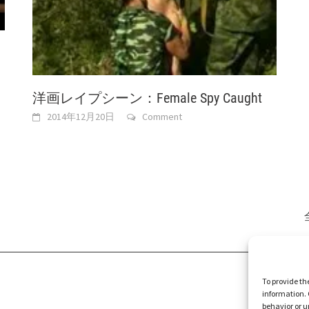
洋画レイプシーン：Female Spy Caught
2014年12月20日
Comment
To provide th
information. 
behavior or u