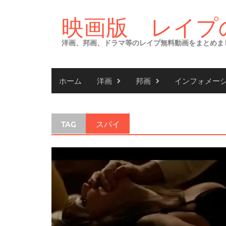
Skip
to
映画版 レイプ
content
洋画、邦画、ドラマ等のレイプ無料動画をまとめま
ホーム
洋画
邦画
インフォメー
TAG
スパイ