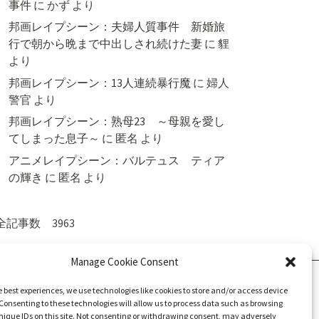
事件
に
かず
より
邦画レイプシーン：夫婦人質事件 新婚旅
行で朝から晩まで中出しされ続けた妻
に
貍
より
邦画レイプシーン：13人連続暴行魔
に
婦人
警官
より
邦画レイプシーン：熟母23 ～母親を愛し
てしまった息子～
に
匿名
より
アニメレイプシーン：バルテュス ティア
の輝き
に
匿名
より
全記事数 3963
Manage Cookie Consent
e best experiences, we use technologies like cookies to store and/or access device
Consenting to these technologies will allow us to process data such as browsing
nique IDs on this site. Not consenting or withdrawing consent, may adversely