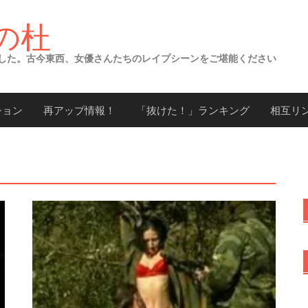
の杜
した。古今東西、女優さんたちのレイプシーンをご堪能ください
ション
再アップ情報！
「抜けた！」ランキング
相互リ