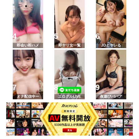
即会い即ハメ
即ヤリ女一覧
JDとヤレる
オナ配信中ー
エログルLIVE
夜遊びババア