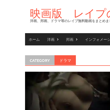
Skip
to
映画版 レイプ
content
洋画、邦画、ドラマ等のレイプ無料動画をまとめま
ホーム
洋画
邦画
インフォメー
CATEGORY
ドラマ