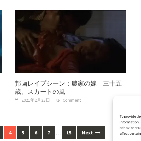
邦画レイプシーン：農家の嫁 三十五
歳、スカートの風
2021年2月23日
Comment
To provide th
information. 
behavior or u
4
5
6
7
…
15
Next
affect certai