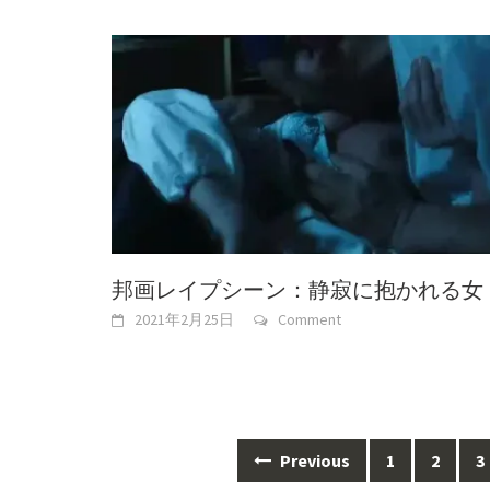
邦画レイプシーン：静寂に抱かれる女
2021年2月25日
Comment
Posts
Previous
1
2
3
navigation