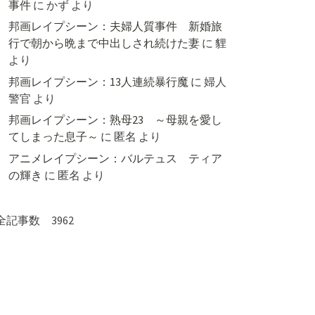
事件
に
かず
より
邦画レイプシーン：夫婦人質事件 新婚旅
行で朝から晩まで中出しされ続けた妻
に
貍
より
邦画レイプシーン：13人連続暴行魔
に
婦人
警官
より
邦画レイプシーン：熟母23 ～母親を愛し
てしまった息子～
に
匿名
より
アニメレイプシーン：バルテュス ティア
の輝き
に
匿名
より
全記事数 3962