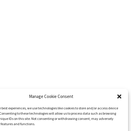
Manage Cookie Consent
e best experiences, we use technologies like cookies to store and/or access device
Consenting to these technologies will allow us to process data such as browsing
nique IDs on this site. Not consenting or withdrawing consent, may adversely
n features and functions.