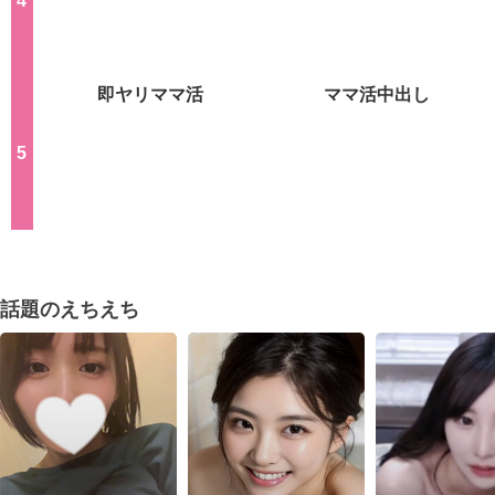
素人生オナ
ご近所熟女
即ヤリママ活
ママ活中出し
話題のえちえち