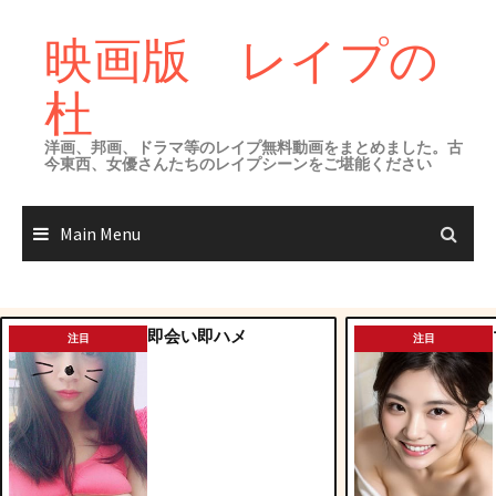
Skip
to
映画版 レイプの
content
杜
洋画、邦画、ドラマ等のレイプ無料動画をまとめました。古
今東西、女優さんたちのレイプシーンをご堪能ください
Main Menu
即会い即ハメ
注目
注目