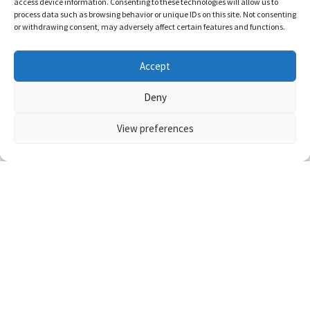
access device information. Consenting to these technologies will allow us to
process data such as browsing behavior or unique IDs on this site. Not consenting
or withdrawing consent, may adversely affect certain features and functions.
What do you think of this post?
Accept
抜けた
(
0
)
抜けない
(
0
)
Deny
View preferences
POSTED UNDER
Post
洋画レイプシーン：ザル
navigation
マン・キング 蜜の王国／
Pleasure or Pain