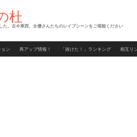
の杜
した。古今東西、女優さんたちのレイプシーンをご堪能ください
ション
再アップ情報！
「抜けた！」ランキング
相互リ