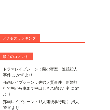
アクセスランキング
最近のコメント
ドラマレイプシーン：繭の密室 連続殺人
事件
に
かず
より
邦画レイプシーン：夫婦人質事件 新婚旅
行で朝から晩まで中出しされ続けた妻
に
貍
より
邦画レイプシーン：13人連続暴行魔
に
婦人
警官
より