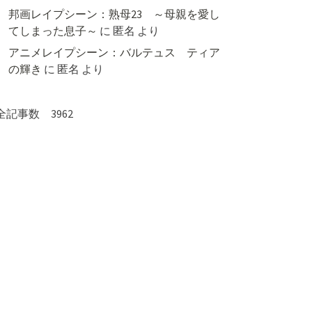
邦画レイプシーン：熟母23 ～母親を愛し
てしまった息子～
に
匿名
より
アニメレイプシーン：バルテュス ティア
の輝き
に
匿名
より
全記事数 3962