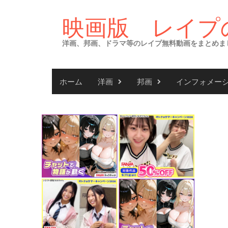
Skip
to
映画版 レイプ
content
洋画、邦画、ドラマ等のレイプ無料動画をまとめま
ホーム
洋画
邦画
インフォメー